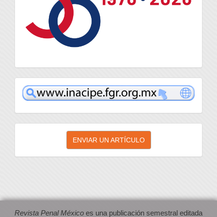
inacipe
Enviar
ENVIAR UN ARTÍCULO
un
artículo
Revista Penal México
es una publicación semestral editada