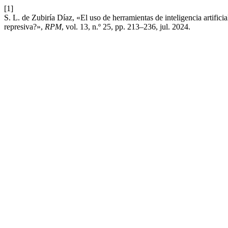
[1]
S. L. de Zubiría Díaz, «El uso de herramientas de inteligencia artific
represiva?»,
RPM
, vol. 13, n.º 25, pp. 213–236, jul. 2024.