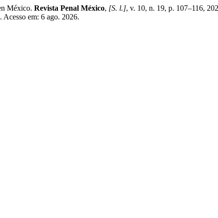
 en México.
Revista Penal México
,
[S. l.]
, v. 10, n. 19, p. 107–116, 20
7. Acesso em: 6 ago. 2026.