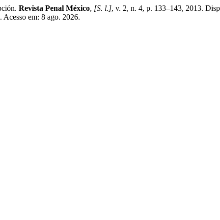
pción.
Revista Penal México
,
[S. l.]
, v. 2, n. 4, p. 133–143, 2013. Dis
3. Acesso em: 8 ago. 2026.