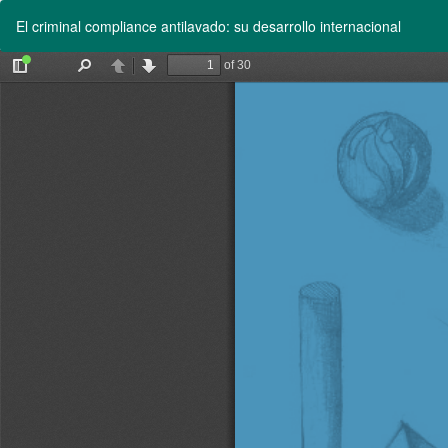
Volver
El criminal compliance antilavado: su desarrollo internacional
a
los
detalles
del
artículo