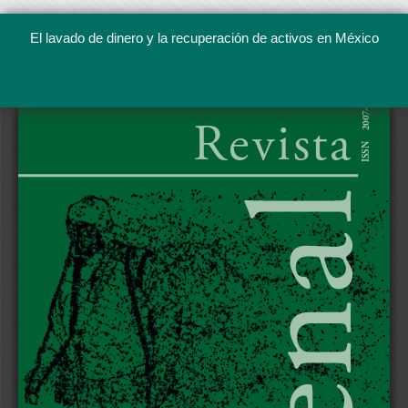
El lavado de dinero y la recuperación de activos en México
Volver
a
Descargar
Descargar
los
PDF
detalles
del
artículo