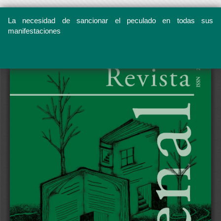
La necesidad de sancionar el peculado en todas sus
manifestaciones
Volver
a
los
Descargar
Descargar
detalles
PDF
del
artículo