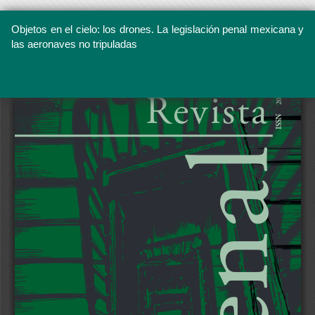
Objetos en el cielo: los drones. La legislación penal mexicana y
las aeronaves no tripuladas
Volver
a
los
Descargar
Descargar
detalles
PDF
del
artículo