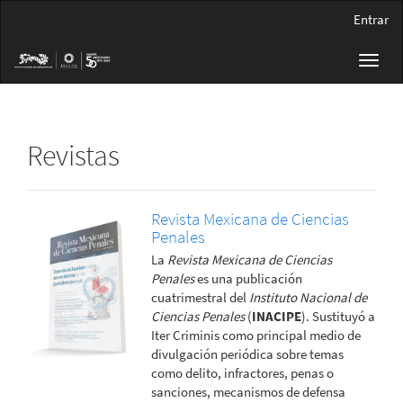
Navegación
Entrar
principal
Contenido
Toggl
principal
navig
Barra
lateral
Revistas
Revista Mexicana de Ciencias
Penales
La
Revista Mexicana de Ciencias
Penales
es una publicación
cuatrimestral del
Instituto Nacional de
Ciencias Penales
(
INACIPE
). Sustituyó a
Iter Criminis como principal medio de
divulgación periódica sobre temas
como delito, infractores, penas o
sanciones, mecanismos de defensa